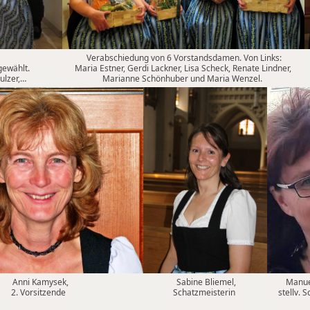
Verabschiedung von 6 Vorstandsdamen. Von Links:
ewählt.
Maria Estner, Gerdi Lackner, Lisa Scheck, Renate Lindner,
ulzer,…
Marianne Schönhuber und Maria Wenzel.
Anni Kamysek,
Sabine Bliemel,
Manuel
2. Vorsitzende
Schatzmeisterin
stellv. 