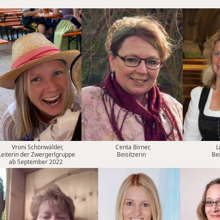
Vroni Schönwälder,
Centa Birner,
L
Leiterin der Zwergerlgruppe
Beisitzerin
Bei
ab September 2022