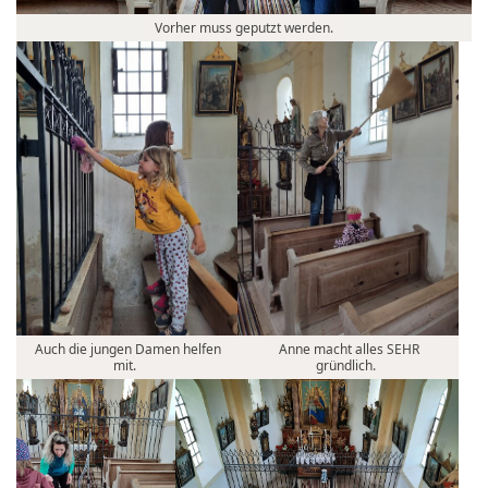
Vorher muss geputzt werden.
Auch die jungen Damen helfen
Anne macht alles SEHR
mit.
gründlich.