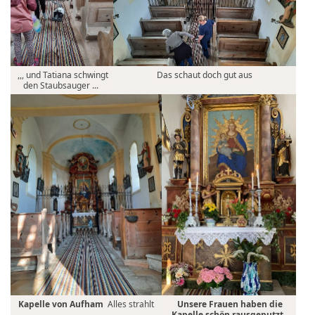
,,, und Tatiana schwingt
Das schaut doch gut aus
den Staubsauger ...
Kapelle von Aufham
Alles strahlt
Unsere Frauen haben die
Kapelle schön rausgeputzt