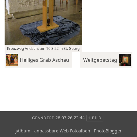
Kreuzweg Andacht am 16.3.22 in St. Georg
Heiliges Grab Aschau
Weltgebetstag
26.07.26,22:44
GEÄNDERT
1 BILD
jAlbum - anpassbare Web Fotoalben
·
PhotoBlogger