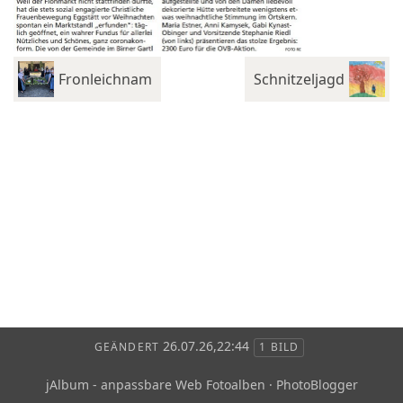
Fronleichnam
Schnitzeljagd
26.07.26,22:44
GEÄNDERT
1 BILD
jAlbum - anpassbare Web Fotoalben
·
PhotoBlogger