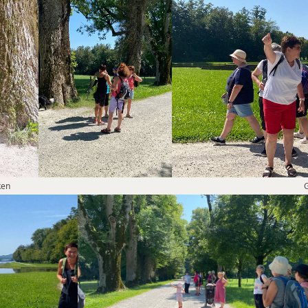
ken
G