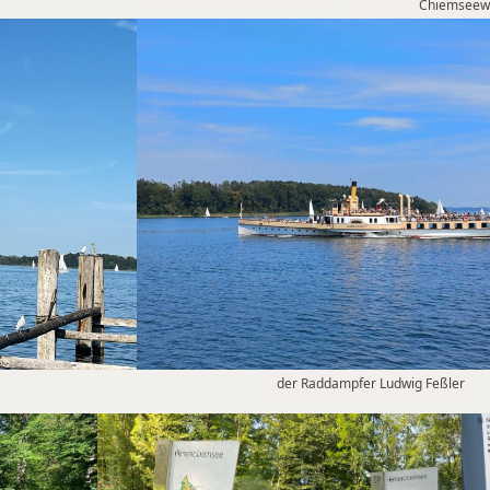
Chiemseew
der Raddampfer Ludwig Feßler