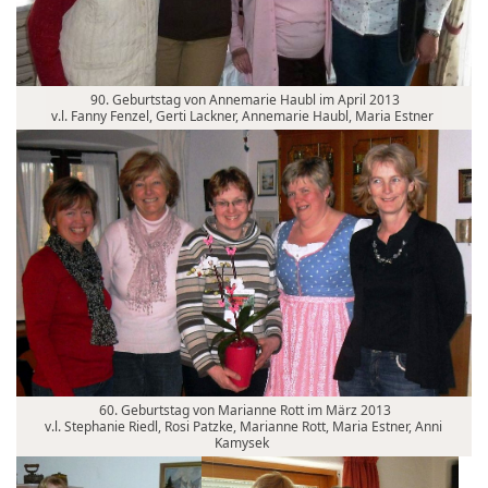
90. Geburtstag von Annemarie Haubl im April 2013
v.l. Fanny Fenzel, Gerti Lackner, Annemarie Haubl, Maria Estner
60. Geburtstag von Marianne Rott im März 2013
v.l. Stephanie Riedl, Rosi Patzke, Marianne Rott, Maria Estner, Anni
Kamysek