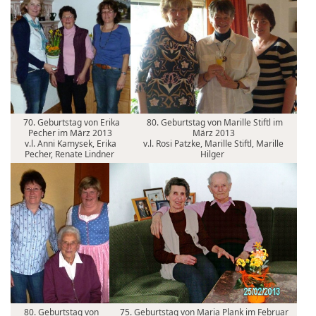
70. Geburtstag von Erika
80. Geburtstag von Marille Stiftl im
Pecher im März 2013
März 2013
v.l. Anni Kamysek, Erika
v.l. Rosi Patzke, Marille Stiftl, Marille
Pecher, Renate Lindner
Hilger
80. Geburtstag von
75. Geburtstag von Maria Plank im Februar