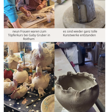
neun Frauen waren zum
es sind wieder ganz tolle
Töpferkurs bei Gaby Gruber in
Kunstwerke entstanden
Roitham