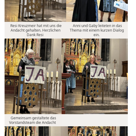
Resi Kreuzmeir hat mit uns die
Anni und Gaby leiteten in das
Andacht gehalten. Herzlichen
Thema mit einem kurzen Dialog
Dank Resi
ein.
Gemeinsam gestaltete das
Vorstandsteam die Andacht