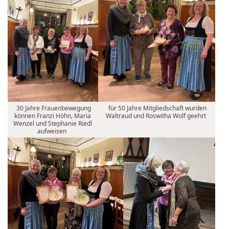
30 Jahre Frauenbewegung
für 50 Jahre Mitgliedschaft wurden
können Franzi Höhn, Maria
Waltraud und Roswitha Wolf geehrt
Wenzel und Stephanie Riedl
aufweisen