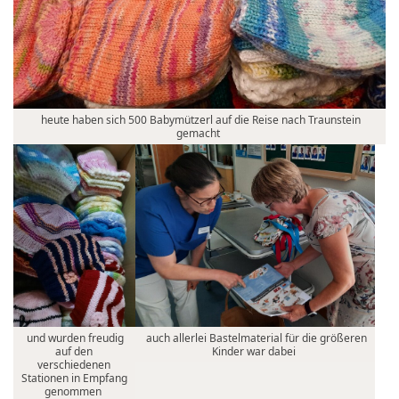
heute haben sich 500 Babymützerl auf die Reise nach Traunstein
gemacht
und wurden freudig
auch allerlei Bastelmaterial für die größeren
auf den
Kinder war dabei
verschiedenen
Stationen in Empfang
genommen