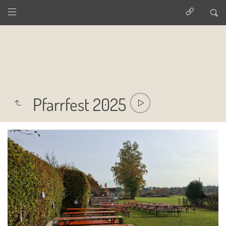
Pfarrfest 2025