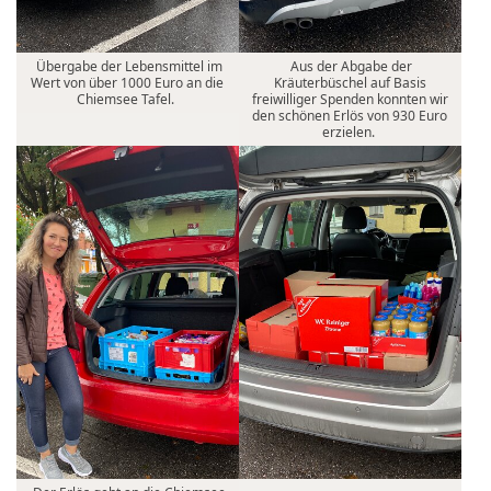
Übergabe der Lebensmittel im
Aus der Abgabe der
Wert von über 1000 Euro an die
Kräuterbüschel auf Basis
Chiemsee Tafel.
freiwilliger Spenden konnten wir
den schönen Erlös von 930 Euro
erzielen.